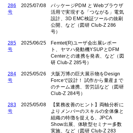
286
2025/07/08
パッケージPDM と Webブラウザ
号
活用で実現する「つながる」電気
設計、3D EMC検証ツールの抜刷
公開、など（図研 Club-Z 286
号）
285
2025/06/25
Femtet(R)ユーザ会出展レポー
号
ト、ヤマハ発動機YSUPとDFM
Centerとの連携を発表、など（図
研 Club-Z 285号）
284
2025/05/26
大阪万博の巨大展示物をDesign
号
Forceで設計！ 試作から量産まで
のチーム連携、苦労話など（図研
Club-Z 284号）
283
2025/05/08
【業務改善のヒント】両軸分析に
号
よりメンバーのスキルの全体像と
組織の特徴を捉える、JPCA
Show出展、体験型セミナー多数
実施、など（図研 Club-Z 283