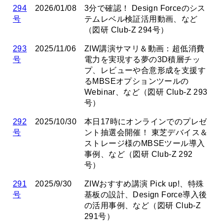
294
2026/01/08
3分で確認！ Design Forceのシス
号
テムレベル検証活用動画、など
（図研 Club-Z 294号）
293
2025/11/06
ZIW講演サマリ＆動画：超低消費
号
電力を実現する夢の3D積層チッ
プ、レビューや合意形成を支援す
るMBSEオプションツールの
Webinar、など（図研 Club-Z 293
号）
292
2025/10/30
本日17時にオンラインでのプレゼ
号
ント抽選会開催！ 東芝デバイス＆
ストレージ様のMBSEツール導入
事例、など（図研 Club-Z 292
号）
291
2025/9/30
ZIWおすすめ講演 Pick up!、特殊
号
基板の設計、Design Force導入後
の活用事例、など（図研 Club-Z
291号）