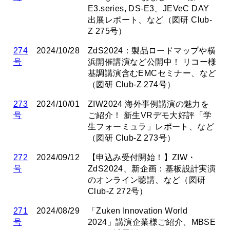
E3.series, DS-E3、JEVeC DAY
出展レポート、など（図研 Club-
Z 275号）
274
2024/10/28
ZdS2024：製品ロードマップや横
号
浜開催講演など公開中！ リコー様
基調講演含むEMCセミナー、など
（図研 Club-Z 274号）
273
2024/10/01
ZIW2024 海外事例講演の魅力を
号
ご紹介！ 新生VRデモ大好評「学
生フォーミュラ」レポート、など
（図研 Club-Z 273号）
272
2024/09/12
【申込み受付開始！】ZIW・
号
ZdS2024、新企画：基板設計実演
のオンライン聴講、など（図研
Club-Z 272号）
271
2024/08/29
「Zuken Innovation World
号
2024」講演企業様ご紹介、MBSE