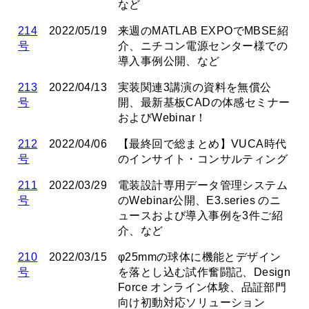
など
214
2022/05/19
来週のMATLAB EXPOでMBSE紹
号
介、ニチコン電源センター様での
導入事例公開、など
213
2022/04/13
実装関連3講演の資料を無償公
号
開、最新基板CADの体感セミナー
およびWebinar！
212
2022/04/06
【最終回で総まとめ】VUCA時代
号
のインサイト・コンサルティング
211
2022/03/29
電装設計専用データ管理システム
号
のWebinar公開、E3.series のニ
ュースおよび導入事例を3件ご紹
介、など
210
2022/03/15
φ25mmの球体に機能とデザイン
号
を落とし込む試作奮闘記、Design
Force オンライン体験、品証部門
向け初動対応ソリューション