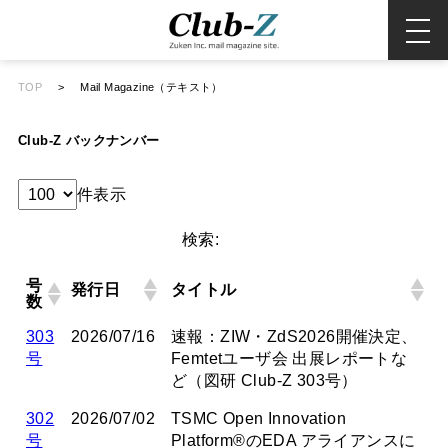
TOP
>
Mail Magazine（テキスト）
Club-Z バックナンバー
件表示
検索:
号
発行日
タイトル
数
303
2026/07/16
速報：ZIW・ZdS2026開催決定、
号
Femtetユーザ会 出展レポートな
ど（図研 Club-Z 303号）
302
2026/07/02
TSMC Open Innovation
号
Platform®のEDA アライアンスに