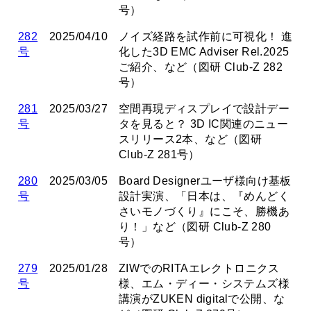
号）
282
2025/04/10
ノイズ経路を試作前に可視化！ 進
号
化した3D EMC Adviser Rel.2025
ご紹介、など（図研 Club-Z 282
号）
281
2025/03/27
空間再現ディスプレイで設計デー
号
タを見ると？ 3D IC関連のニュー
スリリース2本、など（図研
Club-Z 281号）
280
2025/03/05
Board Designerユーザ様向け基板
号
設計実演、「日本は、『めんどく
さいモノづくり』にこそ、勝機あ
り！」など（図研 Club-Z 280
号）
279
2025/01/28
ZIWでのRITAエレクトロニクス
号
様、エム・ディー・システムズ様
講演がZUKEN digitalで公開、な