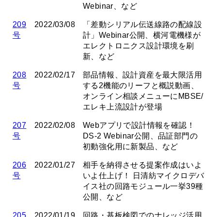
Webinar、など
209
2022/03/08
「差動シリアル伝送線路の配線設
号
計」Webinar公開、横河電機様が
エレクトロニクス設計環境を刷
新、など
208
2022/02/17
部品情報、設計資産を最大限活用
号
する2機能のリーフと概説動画、
オンライン相談メニューにMBSE/
エレキ上流設計が登場
207
2022/02/08
Webアプリで設計情報を確認！
号
DS-2 Webinar公開、品証部門の
初動強化用に新製品、など
206
2022/01/27
相手を納得させる提案作成はいよ
号
いよ仕上げ！ 日清紡マイクロデバ
イス社の回路モジュール一挙39種
公開、など
205
2022/01/19
回路・基板検図でのナレッジ活用