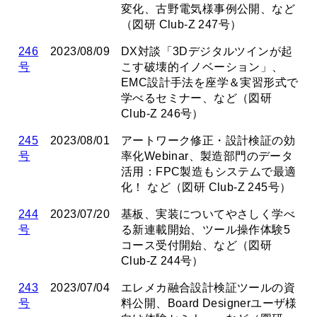
変化、古野電気様事例公開、など
（図研 Club-Z 247号）
246
2023/08/09
DX対談「3Dデジタルツインが起
号
こす破壊的イノベーション」、
EMC設計手法を座学＆実習形式で
学べるセミナー、など（図研
Club-Z 246号）
245
2023/08/01
アートワーク修正・設計検証の効
号
率化Webinar、製造部門のデータ
活用：FPC製造もシステムで最適
化！ など（図研 Club-Z 245号）
244
2023/07/20
基板、実装についてやさしく学べ
号
る新連載開始、ツール操作体験5
コース受付開始、など（図研
Club-Z 244号）
243
2023/07/04
エレメカ融合設計検証ツールの資
号
料公開、Board Designerユーザ様