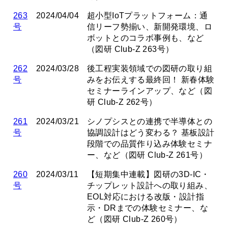
263
2024/04/04
超小型IoTプラットフォーム：通
号
信リーフ勢揃い、新開発環境、ロ
ボットとのコラボ事例も、など
（図研 Club-Z 263号）
262
2024/03/28
後工程実装領域での図研の取り組
号
みをお伝えする最終回！ 新春体験
セミナーラインアップ、など（図
研 Club-Z 262号）
261
2024/03/21
シノプシスとの連携で半導体との
号
協調設計はどう変わる？ 基板設計
段階での品質作り込み体験セミナ
ー、など（図研 Club-Z 261号）
260
2024/03/11
【短期集中連載】図研の3D-IC・
号
チップレット設計への取り組み、
EOL対応における改版・設計指
示・DRまでの体験セミナー、な
ど（図研 Club-Z 260号）