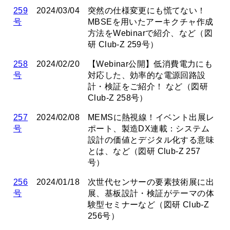
259
2024/03/04
突然の仕様変更にも慌てない！
号
MBSEを用いたアーキクチャ作成
方法をWebinarで紹介、など（図
研 Club-Z 259号）
258
2024/02/20
【Webinar公開】低消費電力にも
号
対応した、効率的な電源回路設
計・検証をご紹介！ など（図研
Club-Z 258号）
257
2024/02/08
MEMSに熱視線！イベント出展レ
号
ポート、製造DX連載：システム
設計の価値とデジタル化する意味
とは、など（図研 Club-Z 257
号）
256
2024/01/18
次世代センサーの要素技術展に出
号
展、基板設計・検証がテーマの体
験型セミナーなど（図研 Club-Z
256号）