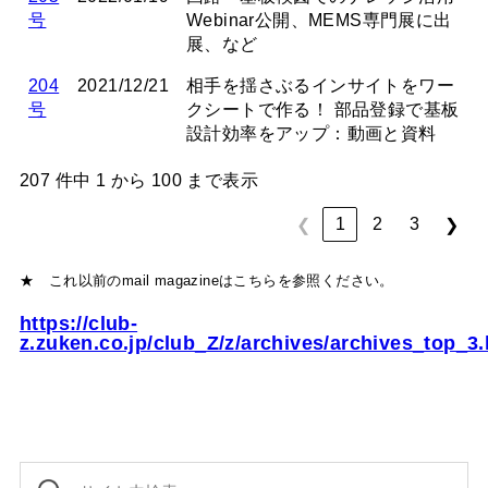
号
Webinar公開、MEMS専門展に出
展、など
204
2021/12/21
相手を揺さぶるインサイトをワー
号
クシートで作る！ 部品登録で基板
設計効率をアップ：動画と資料
207 件中 1 から 100 まで表示
1
2
3
❮
❯
★ これ以前のmail magazineはこちらを参照ください。
https://club-
z.zuken.co.jp/club_Z/z/archives/archives_top_3.