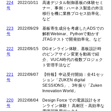
224
2022/10/11
高速デジタル制御基板の体験セミ
号
ナー、事例：ハーネス製造の外注
移行を機に業務プロセス効率化、
など
223
2022/09/29
基板寄生成分を考慮したADSでの
号
解析Webinar、Pythonで動かす
JTAGテストで開発効率化、など
222
2022/09/15
DGオンライン体験、基板設計時
号
のピンアサイン変更を動画で紹
介、VUCA時代の複数プロジェク
ト管理手法など
221
2022/09/07
【特報】申込受付開始：全41セッ
号
ション「ZUKEN digital
SESSIONS」、3年振り「Zuken
Innovation World」
220
2022/08/04
Design Force での電源設計をオ
号
ンライン体験！ 高耐圧・高効率な