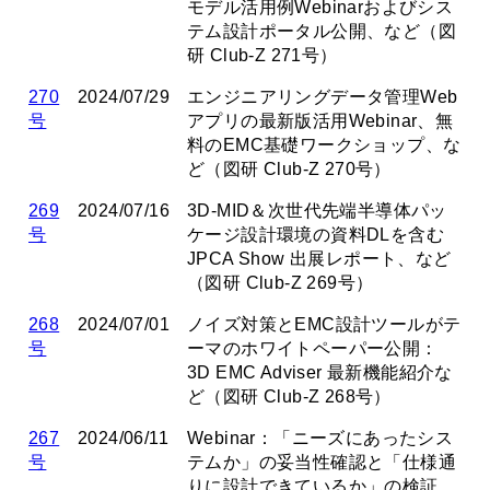
モデル活用例Webinarおよびシス
テム設計ポータル公開、など（図
研 Club-Z 271号）
270
2024/07/29
エンジニアリングデータ管理Web
号
アプリの最新版活用Webinar、無
料のEMC基礎ワークショップ、な
ど（図研 Club-Z 270号）
269
2024/07/16
3D-MID＆次世代先端半導体パッ
号
ケージ設計環境の資料DLを含む
JPCA Show 出展レポート、など
（図研 Club-Z 269号）
268
2024/07/01
ノイズ対策とEMC設計ツールがテ
号
ーマのホワイトペーパー公開：
3D EMC Adviser 最新機能紹介な
ど（図研 Club-Z 268号）
267
2024/06/11
Webinar：「ニーズにあったシス
号
テムか」の妥当性確認と「仕様通
りに設計できているか」の検証、