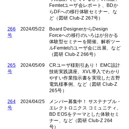
Femtetユーザ会レポート、BDか
らDFへの移行体験セミナー、な
ど（図研 Club-Z 267号）
266
2024/05/22
Board DesignerからDesign
号
Forceへの移行のいろはが分かる
体験型セミナーを開催、解析ツー
ルFemtetのユーザ会に出展、など
（図研 Club-Z 266号）
265
2024/05/09
CRユーザ様割引あり！ EMC設計
号
技術実践講座、XVL導入でわかり
やすい作業指示書を実現した古野
電気様事例、など（図研 Club-Z
265号）
264
2024/04/25
メンバー募集中！ サステナブル・
号
エレクトロニクス コミュニティ、
BD EOSをテーマとした体験セミ
ナー、など（図研 Club-Z 264
号）