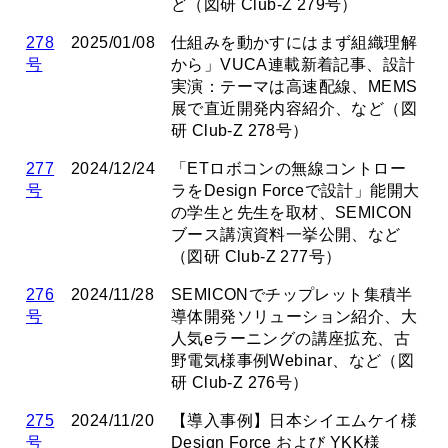
ど（図研 Club-Z 279号）
278
2025/01/08
仕組みを動かすにはまず組織理解
号
から」VUCA連載新着記事、設計
実演：テーマは高速配線、MEMS
展で直近開発内容紹介、など（図
研 Club-Z 278号）
277
2024/12/24
「ETロボコンの無線コントロー
号
ラをDesign Forceで設計」能開大
の学生と先生を取材、SEMICON
ブース講演資料一挙公開、など
（図研 Club-Z 277号）
276
2024/11/28
SEMICONでチップレット集積半
号
導体開発ソリューション紹介、大
人気eラーニングの講座拡充、古
野電気様事例Webinar、など（図
研 Club-Z 276号）
275
2024/11/20
【導入事例】日本シイエムケイ様
号
Design Force および YKK様