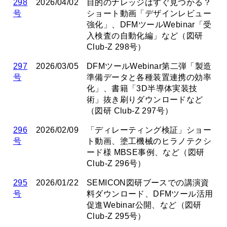
298
2026/04/02
目的のナレッジはすぐ見つかる？
号
ショート動画「デザインレビュー
強化」、DFMツールWebinar「受
入検査の自動化編」など（図研
Club-Z 298号）
297
2026/03/05
DFMツールWebinar第二弾「製造
号
準備データと各種装置連携の効率
化」、書籍「3D半導体実装技
術」抜き刷りダウンロードなど
（図研 Club-Z 297号）
296
2026/02/09
「ディレーティング検証」ショー
号
ト動画、塗工機械のヒラノテクシ
ード様 MBSE事例、など（図研
Club-Z 296号）
295
2026/01/22
SEMICON図研ブースでの講演資
号
料ダウンロード、DFMツール活用
促進Webinar公開、など（図研
Club-Z 295号）