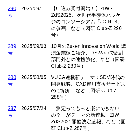
290
2025/09/11
【申込み受付開始！】ZIW・
号
ZdS2025、次世代半導体パッケー
ジのコンソーシアム「JOINT3」
に参画、など（図研 Club-Z 290
号）
289
2025/09/03
10月のZuken Innovation World 講
号
演企業様ご紹介、DS-Webで設計
部門外との連携強化、など（図研
Club-Z 289号）
288
2025/08/05
VUCA連載新テーマ：SDV時代の
号
開発戦略、CAD運用支援サービス
のご紹介、など（図研 Club-Z
288号）
287
2025/07/24
「測定ってもっと楽にできない
号
の？」がテーマの新連載、ZIW・
ZdS2025開催決定速報、など（図
研 Club-Z 287号）