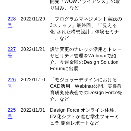
開発「WOWアライアンス」の取
り組み、など
228
2022/11/29
「プログラムマネジメント実践の
号
3ステップ」最終回、「"見える
化"された構想設計」体験セミナ
ー、など
227
2022/11/21
設計変更のナレッジ活用とトレー
号
サビリティ管理をWebinarで紹
介、今週金曜のDesign Solution
Forumに出展
226
2022/11/10
「モジュラーデザインにおける
号
CAD活用」Webinar公開、実践教
育研究発表会でのDesign Force紹
介、など
225
2022/11/01
Design Force オンライン体験、
号
EV化シフトが進む学生フォーミ
ュラ 開催レポートなど