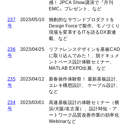
感！ JPCA Show講演で『月刊
EMC』プレゼント、など
237
2023/05/10
独創的なサウンドプロダクトを
号
Design Forceで製作、モノづくり
現場を変革するITを語るDX新連
載、など
236
2023/04/25
リファレンスデザインを基板CAD
号
に取り込んでみた！、脱ドキュメ
ントベース設計体験セミナー、
MATLAB EXPO出展、など
235
2023/04/12
新春操作体験祭！ 最新基板設計、
号
エレキ構想設計、 ケーブル設計、
など
234
2023/03/01
高速基板設計の体験セミナー（横
号
浜/大阪/名古屋）、設計時短・ア
ートワーク品質改善作業の効率化
Webinarなど