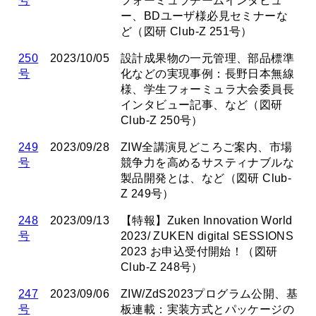
号
フォーミュラチームインタビュ
ー、BDユーザ様必見セミナーな
ど（図研 Club-Z 251号）
250
2023/10/05
設計成果物の一元管理、部品標準
号
化などの実現事例：長野日本無線
様、学生フォーミュラ大会委員長
インタビュー記事、など（図研
Club-Z 250号）
249
2023/09/28
ZIW全講演見どころご案内、市場
号
競争力を高めるサスティナブルな
製品開発とは、など（図研 Club-
Z 249号）
248
2023/09/13
【特報】Zuken Innovation World
号
2023/ ZUKEN digital SESSIONS
2023 お申込受付開始！（図研
Club-Z 248号）
247
2023/09/06
ZIW/ZdS2023プログラム公開、基
号
板連載：実装方式とパッケージの