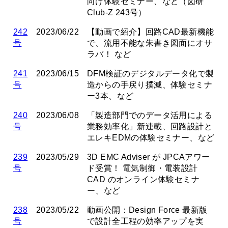
向け体験セミナー、など（図研
Club-Z 243号）
242
2023/06/22
【動画で紹介】回路CAD最新機能
号
で、流用不能な朱書き図面にオサ
ラバ！ など
241
2023/06/15
DFM検証のデジタルデータ化で製
号
造からの手戻り撲滅、体験セミナ
ー3本、など
240
2023/06/08
「製造部門でのデータ活用による
号
業務効率化」新連載、回路設計と
エレキEDMの体験セミナー、など
239
2023/05/29
3D EMC Adviser が JPCAアワー
号
ド受賞！ 電気制御・電装設計
CAD のオンライン体験セミナ
ー、など
238
2023/05/22
動画公開：Design Force 最新版
号
で設計全工程の効率アップを実