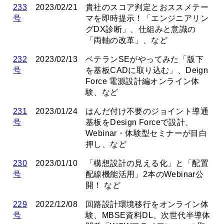
233
2023/02/21
貴社のスコア判定とおススメテー
号
マを即時提示！「エンジニアリン
グDX診断」、仕組みと意識の
「両軸の改革」、など
232
2023/02/13
ベテランSEがやってみた「版下
号
を基板CADに取り込む」、Deign
Force 電源設計編オンライン体
験、など
231
2023/01/24
はんだ付け不要のジョイント導通
号
基板をDesign Forceで設計、
Webinar・体験型セミナーが目白
押し、など
230
2023/01/10
「構想設計の見える化」と「配置
号
配線機能活用」2本のWebinar公
開！ など
229
2022/12/08
回路設計環境移行をオンライン体
号
験、MBSE資料DL、次世代半導体