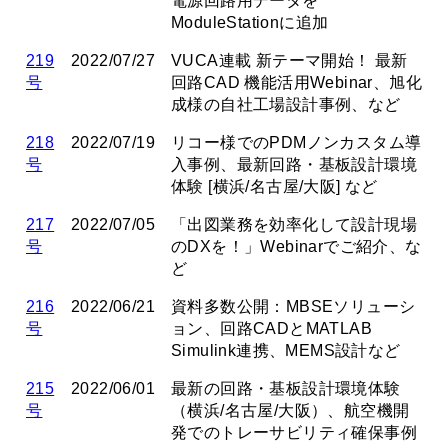
電源回路用データを
ModuleStationに追加
219
2022/07/27
VUCA連載 新テーマ開始！ 最新
号
回路CAD 機能活用Webinar、旭化
成様の自社工場設計事例、など
218
2022/07/19
リコー様でのPDMノンカスタム導
号
入事例、最新回路・基板設計環境
体験 [横浜/名古屋/大阪] など
217
2022/07/05
「出図業務を効率化して設計現場
号
のDXを！」Webinarでご紹介、な
ど
216
2022/06/21
資料多数公開：MBSEソリューシ
号
ョン、回路CADとMATLAB
Simulink連携、MEMS設計など
215
2022/06/01
最新の回路・基板設計環境体験
号
（横浜/名古屋/大阪）、航空機開
発でのトレーサビリティ確保事例