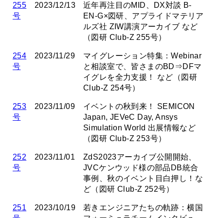
255
2023/12/13
近年再注目のMID、DX対談 B-
号
EN-G×図研、アプライドマテリア
ルズ社 ZIW講演アーカイブ など
（図研 Club-Z 255号）
254
2023/11/29
マイグレーション特集：Webinar
号
と相談室で、皆さまのBD⇒DFマ
イグレを全力支援！ など（図研
Club-Z 254号）
253
2023/11/09
イベントの秋到来！ SEMICON
号
Japan, JEVeC Day, Ansys
Simulation World 出展情報など
（図研 Club-Z 253号）
252
2023/11/01
ZdS2023アーカイブ公開開始、
号
JVCケンウッド様の部品DB統合
事例、秋のイベント目白押し！な
ど（図研 Club-Z 252号）
251
2023/10/19
若きエンジニアたちの軌跡：横国