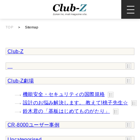
TOP
>
Sitemap
Club-Z
Club-Z劇場
機能安全・セキュリティの国際規格
設計のお悩み解決します。 教えて!桃子先生☆
鈴木君の「基板はじめてものがたり」
CR-8000ユーザー事例
Uncategorised