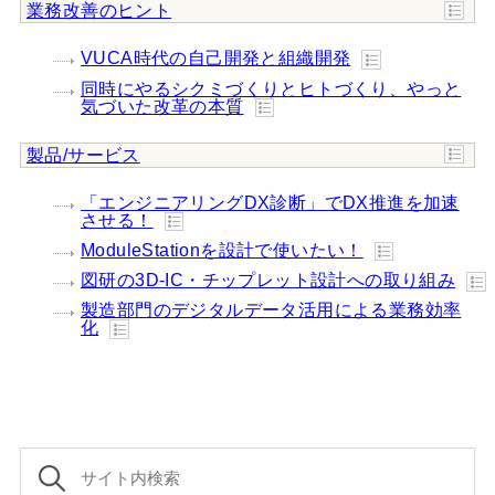
業務改善のヒント
VUCA時代の自己開発と組織開発
同時にやるシクミづくりとヒトづくり、やっと
気づいた改革の本質
製品/サービス
「エンジニアリングDX診断」でDX推進を加速
させる！
ModuleStationを設計で使いたい！
図研の3D-IC・チップレット設計への取り組み
製造部門のデジタルデータ活用による業務効率
化