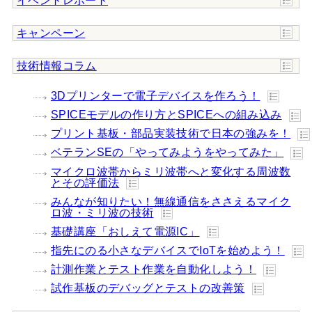
イベントレポート
キャンペーン
技術情報コラム
3Dプリンターで電子デバイスを作ろう！
SPICEモデルの作り方とSPICEへの組み込み
プリント基板・部品実装技術で日本の強みを！
ベテランSEの「やってみようをやってみた」
マイクロ波帯からミリ波帯へと変化する周波数
とその評価法
みんなが知りたい！無線通信をささえるマイク
ロ波・ミリ波の技術
基礎講座「おしえて電源IC」
指先にのる小さなデバイスでIoTを始めよう！
計測作業とテスト作業を自動化しよう！
試作基板のデバッグとテストの改善策