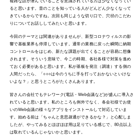
複雑な話が潜んでいることを意識されている方は少なくなってい
ると思います。昔のことを知っている人がどんどん少なくなって
きているからですね。次回も同じような切り口で、穴径のこだわ
りについてお話ししてみたいと思います。
今回のテーマとは関連がありませんが、新型コロナウィルスの影
響で基板業界も停滞しています。通常の業務に戻った瞬間に納期
コントロールをはじめ、新たな課題が出てくることが容易に想像
されます。そういう意味で、今この時期、各社各様で対策を進め
ておく必要があると思います。私が基板を発注（調達）する側の
人間だったら、「○○○は今のうちに手を打っておかないといけな
いよな？」と思うところがたくさんあります。
皆さんの会社でもテレワーク(電話・Web会議など)が盛んに導入さ
れていると思います。私のところも例外でなく、各会社様でお使
いのWeb会議の様々なアプリをインストールして対応していま
す。始める前は「ちゃんと意思疎通ができるかな？」と心配しま
したが、やってみるとほぼほぼ用は足りている感じで、80点以上
は取れているんじゃないかと思います。