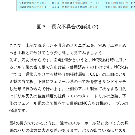
図３．長穴不具合の解説 (2)
ここで、上記で説明した不具合のメカニズムを、穴あけ工程とめ
っき工程とに分けてもう少し詳しく見てみましょう。
先ず、穴あけからです。図4は何かというと、NC穴あけ時に用い
るアルミ製の当て板で穴あけ後（使用済み）のものです。NC穴あ
けでは、通常穴あけする材料（銅張積層板：CCL）の上側にアル
ミ製の当て板、下側にフェノール系の当て板を敷きサンドイッチ
した形で挟み込んで行います。上側のアルミ製当て板をする目的
はドリル刃先の位置精度の担保（くいつき）、ドリルの放熱、下
側のフェノール系の当て板をする目的はNC穴あけ機のテーブルの
保護です。
図4の長穴でわかるように、通常のスルーホール部と比べて穴の周
囲のバリの出方に大きな差があります。バリが出ているほどスル