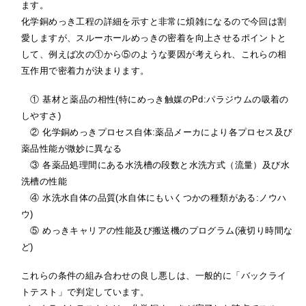
ます。
化学銅めっき工程の詳細を示すと非常に煩雑になるので今回は割
愛しますが、スルーホールめっきの密着を向上させるポイントと
して、例えば次の①から⑤のような要因が考えられ、これらの相
互作用で密着力が決まります。
① 基材と薬品の相性(特にめっき触媒のPd:パラジウムの吸着の
しやすさ)
② 化学銅めっきプロセス自体:薬品メーカにより各プロセス及び
薬品性能が微妙に異なる
③ 各薬品処理間にある水洗槽の段数と水洗方式（流量）及び水
洗槽の性能
④ 水洗水自体の品質(水自体にもいくつかの種類がある:ノウハ
ウ)
⑤ めっきキャリアの性能及び搬送機のプログラム(液切り時間な
ど)
これらの条件の組み合わせの良し悪しは、一般的に「バックライ
トテスト」で判定しています。