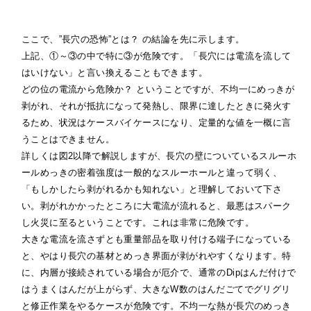
ここで、”長穴の恐怖”とは？ の結論を先に示します。
上記、①～③の中で特に③が危険です。「長穴には電流を流して
はいけない」と言い換えることもできます。
どの位の電流から危険か？ ということですが、不均一にめっきが
剥がれ、それが抵抗になって発熱し、限界に達したときに発火す
るため、状況はケースバイケースになり、定量的な値を一概に言
うことはできません。
詳しくは図2以降で解説しますが、長穴の壁についているスルーホ
ールめっきの密着強度は一般的なスルーホールと違って弱く、
「もしかしたら剥がれるかも知れない」と理解しておいて下さ
い。剥がれかかったところに大電流が流れると、最悪はスパーク
し火災に至るということです。これは非常に危険です。
大きな電流を流さずとも重量部品を取り付ける端子になっている
と、やはり長穴の基材とめっき界面が剥がれやすくなります。特
に、内層が接続されている場合が厄介で、通常のDipはんだ付けで
はうまくはんだが上がらず、大きなW数のはんだごてでグリグリ
と修正作業をやるケースが危険です。不均一な熱が長穴のめっき