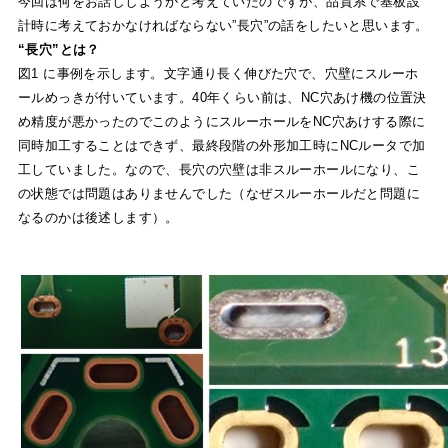
今回は何をお話ししようかと考えていたのですが、品質系で基板設
計時に考えておかなければならない”長穴”の話をし
たいと思います。
“長穴”とは？
図1 に事例を示します。文字通り長く伸びた穴で、穴壁にスルーホ
ールめっきが付いています。40年くらい前は、NC穴あけ機の位置決
め精度が悪かったのでこのようにスルーホールをNC穴あけする際に
同時加工することはできず、最終段階の外形加工時にNCルータで加
工していました。なので、長穴の穴壁は非スルーホールになり、こ
の状態では問題はありませんでした（なぜスルーホールだと問題に
なるのかは後述します）。