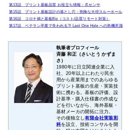
第13話 プリント基板品質 お役立ち情報：爪センサ
第15話 プリント基板設計の落とし穴：危険な大径スルーホール
第16話 コロナ禍と基板Biz（コスト/品質リモート対策）
第17話 ベテラン卒業で失われる?! Last One Hole への危機意識
執筆者プロフィール
斉藤 和正（さいとう かずま
さ）
1980年に日立関連企業に入
社、20年以上にわたり民生
用から産業用までのあらゆる
プリント基板の生産・実装技
術に携わる。基板の評価、設
計基準・購入仕様書の作成な
どを行いながら、海外基板・
基材メーカの開拓に注力。
その後独立し
有限会社実装彩
科
を設立、技術コンサルを開