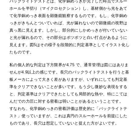
バックライトテストとは、化学銅めっきが完了した時点でスルー
ホールを半切り（マイクロセクション）し、基材側から光をあて
て化学銅めっき表面を顕微鏡観察するものです。もし、化学銅め
っきがきちんとついていれば、光が漏れないので顕微鏡の視野は
真っ黒に見えます。しかし、部分的にしかめっきが付いていない
と光が漏れるので、その部分はポツポツと白い打点があるように
見えます。図5はその様子を段階的に判定基準としてイラスト化し
たものです。
私の個人的な判定は下方限界が4.75 で、通常管理は図にはありま
せんが4.9以上の感じです。長穴のバックライトテストを行うと基
板メーカによって大きく差がありますが、いずれにしても判定基
準をクリアできないことが多いです。もう少し微妙な表現をする
と、判定基準はクリアできたとしても局部的な熱や、特にこては
んだでの力圧に対する密着は弱いことがあるということです。
すなわち、化学銅めっきの密着評価は歴史的に「バックライトテ
スト」使っていますが、これは真円のスルーホールを前提にした
ものであり、長穴は想定していないと捉えた方がよいです。