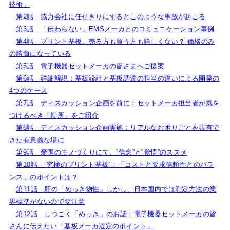
技術」
第2話 協力会社に任せきりにするとこのような事故が起こる
第3話 「伝わらない」EMSメーカとのコミュニケーション事例
第4話 プリント基板、売る方も買う方も詳しくない？ 価格のみ
の勝負になっている
第5話 電子機器セットメーカの皆さまへご提案
第6話 詳細解説：基板設計と基板調達の担当の違いによる開発の
4つのケース
第7話 ディスカッション企画を前に：セットメーカ担当者が気を
つけるべき「勘所」をご紹介
第8話 ディスカッション企画実施：リアルなお困りごとを共有で
きた有意義な場に
第9話 憂国のモノづくりにて、”信念”と”覚悟”のススメ
第10話 ”究極のプリント基板”：「コストと要求信頼性とのバラ
ンス」のポイントは？
第11話 肝の「めっき物性」しかし、日本国内では測定方法の業
界標準がないので要注意
第12話 しつこく「めっき」のお話：電子機器セットメーカの皆
さんに伝えたい「基板メーカ選定のポイント」