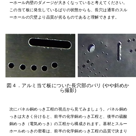
ーホール内壁のダメージが大きくなっていると考えてください。
この当て板に発生しているばりの状態からも、長穴は通常のスル
ーホールの穴壁より品質が劣るものであると理解できます。
図４．アルミ当て板についた長穴部のバリ (やや斜めか
ら撮影)
次にパネル銅めっき工程の視点から見てみましょう。パネル銅め
っきは大きく分けると、前半の化学銅めっき工程と、後半の硫酸
銅めっき（電気めっき）の工程から構成されます。基材とスルー
ホールめっきの密着は、前半の化学銅めっき工程の品質で決まり