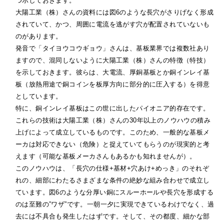
つ示しておきます。
大陽工業（株）さんの資料には図6のような長穴がさりげなく形成
されていて、かつ、周囲に電流を逃がす穴が配置されていないも
のがあります。
発音で「タイヨウコウギョウ」さんは、基板業界では複数社あり
ますので、混同しないように大陽工業（株）さんの特徴（特技）
を示しておきます。彼らは、大電流、厚銅基板とか銅インレイ基
板（放熱用途で銅コインを板厚方向に部分的に圧入する）を得意
としています。
特に、銅インレイ基板はこの世に出したパイオニア的存在です。
これらの技術は大陽工業（株）さんの30年以上のノウハウの積み
上げによって成立しているものです。このため、一般的な基板メ
ーカは対応できない（危険）と捉えていてもらうのが現実的と考
えます（可能な基板メーカさんもあるかも知れませんが）。
このノウハウは、「長穴の仕様+基材+穴あけ+めっき」のそれぞ
れの、細部にわたるさまざまな条件の絶妙な組み合わせで成立し
ています。図6のような分厚い銅にスルーホールや長穴を形成する
のは至難の”ワザ”です。一朝一夕に実現できているわけでなく、過
去には不具合も発生したはずです。そして、その都度、細かな部