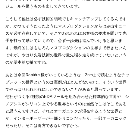
ジュールを扱うものも出してきています。
こうして他社は必ず技術的領域でもキャッチアップしてくるんです
が、かつてそうだったようにマスプロダクションからはみ出すニー
ズが必ず存在していて、そこでわれわれはお客様の要求を聞いて先
手を打って動いていくので、必ず一歩先は進んでいけると思いま
す。最終的にはもちろんマスプロダクションの世界まで行きたいん
ですが、やはり先端技術の世界で最先端を走り続けていたいという
のが基本的な軸ですね。
あとは今回Rapidus様がいっているような、2nmまで積むようなチッ
プレットの世界というのは実例がほとんどないので、そういう世界
でやっぱりわれわれにしかできないことがあると思っています。
他社がつくる2種類のEDAツールを組み合わせた標準的な世界や、シ
ノプシスがシリコン上でやる世界というのは当然そこはそこである
と思うんですけど、それとオーガニックが混在するような世界と
か、インターポーザーが一部シリコンだったり、一部オーガニック
だったり、そこは両方できないですから。