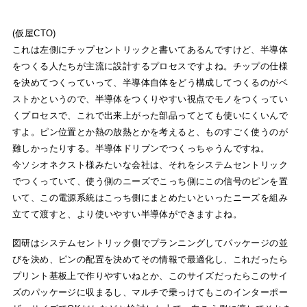
(仮屋CTO)
これは左側にチップセントリックと書いてあるんですけど、半導体
をつくる人たちが主流に設計するプロセスですよね。チップの仕様
を決めてつくっていって、半導体自体をどう構成してつくるのがベ
ストかというので、半導体をつくりやすい視点でモノをつくってい
くプロセスで、これで出来上がった部品ってとても使いにくいんで
すよ。ピン位置とか熱の放熱とかを考えると、ものすごく使うのが
難しかったりする。半導体ドリブンでつくっちゃうんですね。
今ソシオネクスト様みたいな会社は、それをシステムセントリック
でつくっていて、使う側のニーズでこっち側にこの信号のピンを置
いて、この電源系統はこっち側にまとめたいといったニーズを組み
立てて渡すと、より使いやすい半導体ができますよね。
図研はシステムセントリック側でプランニングしてパッケージの並
びを決め、ピンの配置を決めてその情報で最適化し、これだったら
プリント基板上で作りやすいねとか、このサイズだったらこのサイ
ズのパッケージに収まるし、マルチで乗っけてもこのインターポー