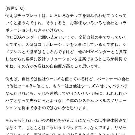
(仮屋CTO)
例えばチップレットは、いろいろなチップを組み合わせてつくって
いくと思うんですね。そうすると、お客様もいろいろな会社とコラ
ボレーションしなきゃいけない。
他社EDAベンダーは囲い込みというか、全部自社の中でやっていく
んですが、図研はコラボレーションを大事にしているんですね。シ
ノプシスとの協業はもちろんですけど、他のEDAベンダーとも共存
しながらお客様に設計ソリューションを提案できるところが特長で
すね。その方がお客様の自由度が高まると思います。
例えば、自社では他社ツールAを使っているけど、パートナーの会社
は他社ツールBを使って、もう一社は他社ツールCを使ってバラバラ
なんだけれども、それを連携してやりたいという時に、われわれが
ハブとなって先程いったような、全体のシステムレベルのソリュー
ションを提案できるのではないかと思います。
そもそもわれわれが今の技術をやるようになったのは半導体関連で
はなくて、もともとはこういうリジッドフレキなんですよ。リジッ
ドフレキって、実はチップレットでやろうとすることとものすごく