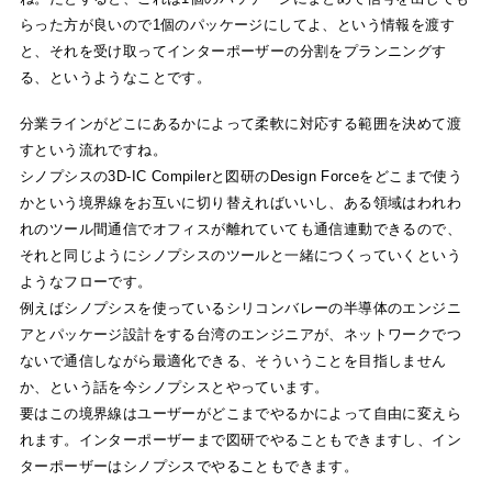
らった方が良いので1個のパッケージにしてよ、という情報を渡す
と、それを受け取ってインターポーザーの分割をプランニングす
る、というようなことです。
分業ラインがどこにあるかによって柔軟に対応する範囲を決めて渡
すという流れですね。
シノプシスの3D-IC Compilerと図研のDesign Forceをどこまで使う
かという境界線をお互いに切り替えればいいし、ある領域はわれわ
れのツール間通信でオフィスが離れていても通信連動できるので、
それと同じようにシノプシスのツールと一緒につくっていくという
ようなフローです。
例えばシノプシスを使っているシリコンバレーの半導体のエンジニ
アとパッケージ設計をする台湾のエンジニアが、ネットワークでつ
ないで通信しながら最適化できる、そういうことを目指しません
か、という話を今シノプシスとやっています。
要はこの境界線はユーザーがどこまでやるかによって自由に変えら
れます。インターポーザーまで図研でやることもできますし、イン
ターポーザーはシノプシスでやることもできます。