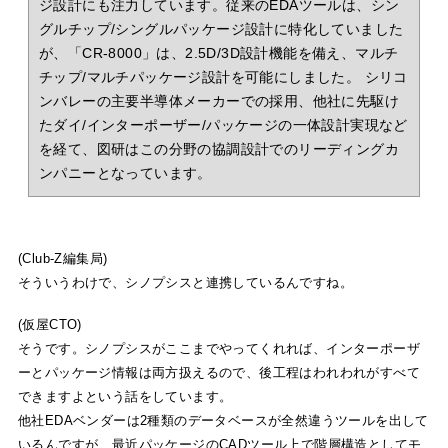
ジ設計にも注力しています。従来のEDAツールは、シン
グルチップ/シングルパッケージ設計に特化していました
が、「CR-8000」は、2.5D/3D設計機能を備え、マルチ
チップ/マルチパッケージ設計を可能にしました。 シリコ
ンバレーの主要半導体メーカーでの採用、他社に先駆け
たダイ/インターポーザー/パッケージの一体設計実現など
を経て、図研はこの分野の協調設計でのリーディングカ
ンパニーとなっています。
(Club-Z編集局)
そういうわけで、シノプシスと連携しているんですね。
(仮屋CTO)
そうです。シノプシスがここまでやってくれれば、インターポーザ
ーとパッケージ情報は両方扱えるので、後工程はわれわれがすべて
できますよという話をしています。
他社EDAベンダーは2種類のデータベースが全然違うツールを出して
いるんですが、最近パッケージのCADツール上で階層構造としてモ