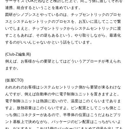
ザーサイズでOKだねなどと検討した上で、向こう側に渡してそれを
連携、統合するということを進めています。
図研がシノプシスとやっているのは、チップセントリックのプロセ
スとシステムセントリックのプロセスを、お互いに流してここで繋
いでしまえと、チップセントリックからシステムセントリックに渡
すこともあれば、その逆もあるという。やり取りしながら、最適化
するのがいいんじゃないかという話をしています。
(Club-Z編集局)
例えば、お客様からの要望としてはどういうアプローチが考えられ
ますか。
(仮屋CTO)
われわれのお客様はシステムセントリック側から要望が来るわけな
んですが、例えば自動車の中に電子制御ユニットを置きますよと。
電子制御ユニットは熱源に近いので、温度はこのくらいまでありま
すよ。放熱容量はこのくらいですよ。ピン配置としてこっち側とこ
っち側にコネクターがあるので、半導体の位置はこうだよねとプリ
ント基板上で決めながら、パッケージのピン配置はこっちがいいよ
ね。だとすると、これは1個のパッケージにまとめて信号を出しても