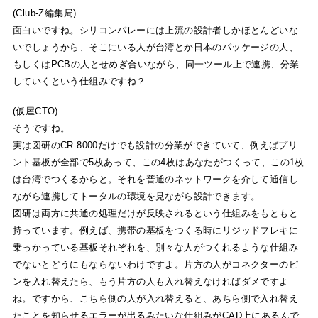
(Club-Z編集局)
面白いですね。シリコンバレーには上流の設計者しかほとんどいな
いでしょうから、そこにいる人が台湾とか日本のパッケージの人、
もしくはPCBの人とせめぎ合いながら、同一ツール上で連携、分業
していくという仕組みですね？
(仮屋CTO)
そうですね。
実は図研のCR-8000だけでも設計の分業ができていて、例えばプリ
ント基板が全部で5枚あって、この4枚はあなたがつくって、この1枚
は台湾でつくるからと。それを普通のネットワークを介して通信し
ながら連携してトータルの環境を見ながら設計できます。
図研は両方に共通の処理だけが反映されるという仕組みをもともと
持っています。例えば、携帯の基板をつくる時にリジッドフレキに
乗っかっている基板それぞれを、別々な人がつくれるような仕組み
でないとどうにもならないわけですよ。片方の人がコネクターのピ
ンを入れ替えたら、もう片方の人も入れ替えなければダメですよ
ね。ですから、こちら側の人が入れ替えると、あちら側で入れ替え
たことを知らせるエラーが出るみたいな仕組みがCAD上にあるんで