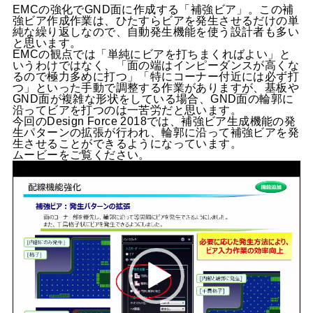
EMCの強化でGND面に作成する「補強ビア」。この補
強ビア作成作業は、ひたすらビアを発生させるだけの単
純な繰り返しなので、自動発生機能を使う設計者も多い
と思います。
EMCの観点では「単純にビアを打ちまくればよい」と
いうわけではなく、「面の端はインピーダンスが高くな
るので極力多めに打つ」「特にコーナー付近には必ず打
つ」といった手動で調整する作業がありますが、基板や
GND面が複雑な形状をしている場合、GND面の輪郭に
沿ってビアを打つのは一苦労だと思います。
今回のDesign Force 2018では、補強ビア生成機能の発
生パターンの拡張が行われ、輪郭に沿って補強ビアを発
生させることができるようになっています。
ムービーをご覧ください。
動
画
プ
レ
ー
ヤ
ー