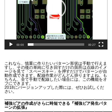
00:00
00:27
これなら、慎重に作りたいパターン形状は手動で行えま
すし、その後の単純に引き回すだけの箇所は点線のイメ
ージを見て「スペースキー」を押すだけでパターンが自
動作成できます。配線作業がどんどん捗りますよね。も
ちろん、全て手動で配線したい場合には、この機能をオ
フにできます。
2018にバージョンアップした際には、ぜひお試しくだ
さい。
——————————————————————————
補強ビアの作成がさらに時短できる『補強ビア発生パタ
ーンの拡張』
——————————————————————————