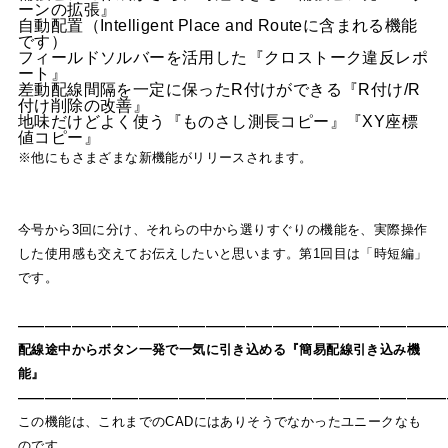
ーンの拡張』
自動配置（Intelligent Place and Routeに含まれる機能
です）
フィールドソルバーを活用した『クロストーク違反レポ
ート』
差動配線間隔を一定に保ったR付けができる『R付け/R
付け削除の改善』
地味だけどよく使う『ものさし測長コピー』『XY座標
値コピー』
※他にもさまざまな新機能がリリースされます。
今号から3回に分け、それらの中から選りすぐりの機能を、実際操作
した使用感も交えてお伝えしたいと思います。第1回目は「時短編」
です。
————————————————————————————————
配線途中からボタン一発で一気に引き込める『簡易配線引き込み機
能』
————————————————————————————————
この機能は、これまでのCADにはありそうでなかったユニークなも
のです。