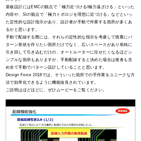
基板設計にはEMCの観点で「極力近づける/極力遠ざける」といった
内容や、SIの観点で「極力トポロジを理想に近づける」などといっ
た定性的な設計指示があり、設計者が手動で作業する箇所が多くあ
るかと思います。
手動で配線する際には、それらの定性的な指示を考慮して慎重にパ
ターン形状を作りたい箇所だけでなく、広いスペースがあり単純に
引き回して引き込むだけの、オートルーターに任せたくなるほどシ
ンプルな箇所もありますが、手動配線すると決めた場合は後者も含
め全て手動でパターン設計していることと思います。
Design Force 2018では、そういった箇所での手作業をユニークな方
法で効率化できるように機能改良されています。
ご説明はほどほどに、ぜひムービーをご覧ください。
動
画
プ
レ
ー
ヤ
ー