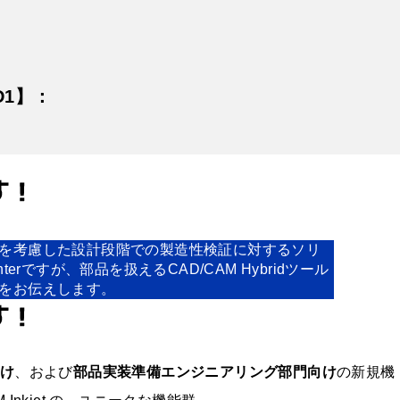
D1】：
を考慮した設計段階での製造性検証に対するソリ
rですが、部品を扱えるCAD/CAM Hybridツール
をお伝えします。
向け
、および
部品実装準備エンジニアリング部門向け
の新規機