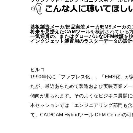
プリンテッド・エレクトロニクス
用ツール DFM
基板製造メーカ/部品実装メーカ/EMSメーカ
将来を見据えたCAMツール
を検討されている
一気通貫の、またはグローバルなDFM検証
を
インクジェット装置用のラスターデータの設計
ヒルコ
1990年代に「ファブレス化」、「EMS化」
たが、最近あらためて製造および実装専業メー
傾向が見られます。そのようなビジネス展開に最適
本セッションでは「エンジニアリング部門も含
て、CAD/CAM Hybridツール DFM Ce