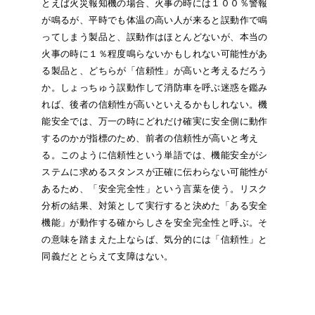
とえば火災報知機の場合、火事の時には１００％警報
が鳴るが、平時でも体温の高い人が来ると誤動作で鳴
ってしまう製品と、誤動作はほとんどないが、本当の
火事の時に１％程度鳴らないかもしれない可能性があ
る製品と、どちらが「信頼性」が高いと考えるだろう
か。しょっちゅう誤動作して消防車を呼ぶ迷惑を鑑み
れば、後者の信頼性が高いといえるかもしれない。機
能安全では、万一の時にどれだけ確実に安全側に動作
するのかが指標のため、前者の信頼性が高いと考え
る。このように信頼性という単語では、機能安全がシ
ステムに求めるスタンスが正確に伝わらない可能性が
あるため、「安全完全性」という言葉を使う。リスク
分析の結果、対策として実行すると決めた「ある安全
機能」が動作する確からしさを安全完全性と呼ぶ。そ
の意味を踏まえた上ならば、気分的には「信頼性」と
同義だととらえて支障はない。