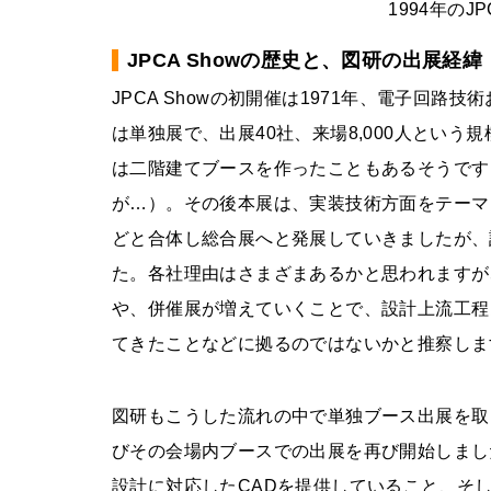
1994年のJ
JPCA Showの歴史と、図研の出展経緯
JPCA Showの初開催は1971年、電子回
は単独展で、出展40社、来場8,000人とい
は二階建てブースを作ったこともあるそうです
が…）。その後本展は、実装技術方面をテーマとし
どと合体し総合展へと発展していきましたが、
た。各社理由はさまざまあるかと思われますが
や、併催展が増えていくことで、設計上流工程
てきたことなどに拠るのではないかと推察しま
図研もこうした流れの中で単独ブース出展を取
びその会場内ブースでの出展を再び開始しました。そして、図
設計に対応したCADを提供していること、そ