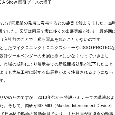
PCA Show 図研ブースの様子
路技術および同産業の発展に寄与するとの趣旨で始まりました。当
う規模でした。図研は同展で実に多くの出展実績があり、最盛期
（入社前のことで、私も写真を観たことがないのです
たマイクロエレクトロニクスショーやJISSO PROTEC
設計ツールベンダーの出展は徐々に少なくなっていきまし
、市場の成熟により展示会での新規開拓効果が低下したこと
よりも実装工程に関する出展物がより注目されるようになっ
す。
りやめたのですが、2010年代から特設セミナーでの講演およ
研が3D-MID（Molded Interconnect Device）
して日本MID協会の賛助会員であり、また社員が同協会の幹事